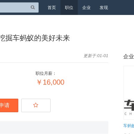
首页
职位
企业
发现
挖掘车蚂蚁的美好未来
更新于:01-01
企业
职位月薪：
￥16,000
申请
车蚂