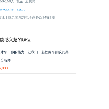
50-150人 私企 互联网
//www.chemayi.com
市江干区九堡东方电子商务园14栋1楼
能感兴趣的职位
你的才华，你的能力，让我们一起挖掘车蚂蚁的美好未来
据分析师
,000