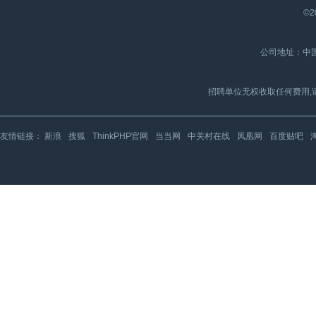
©2
公司地址：中国
招聘单位无权收取任何费用,
友情链接：
新浪
搜狐
ThinkPHP官网
当当网
中关村在线
凤凰网
百度贴吧