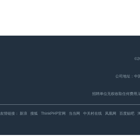
©2
公司地址：中国
招聘单位无权收取任何费用,
友情链接：
新浪
搜狐
ThinkPHP官网
当当网
中关村在线
凤凰网
百度贴吧