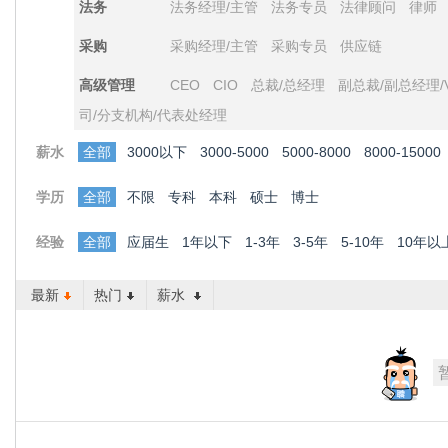
法务
法务经理/主管
法务专员
法律顾问
律师
采购
采购经理/主管
采购专员
供应链
高级管理
CEO
CIO
总裁/总经理
副总裁/副总经理/
司/分支机构/代表处经理
薪水
全部
3000以下
3000-5000
5000-8000
8000-15000
学历
全部
不限
专科
本科
硕士
博士
经验
全部
应届生
1年以下
1-3年
3-5年
5-10年
10年以
最新
热门
薪水