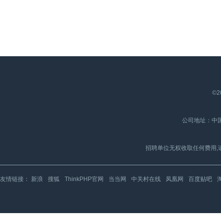
©2
公司地址：中国
招聘单位无权收取任何费用,
友情链接：
新浪
搜狐
ThinkPHP官网
当当网
中关村在线
凤凰网
百度贴吧