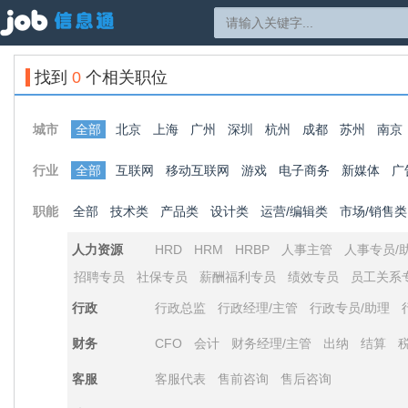
找到
0
个相关职位
城市
全部
北京
上海
广州
深圳
杭州
成都
苏州
南京
行业
全部
互联网
移动互联网
游戏
电子商务
新媒体
广
职能
全部
技术类
产品类
设计类
运营/编辑类
市场/销售类
人力资源
HRD
HRM
HRBP
人事主管
人事专员/
招聘专员
社保专员
薪酬福利专员
绩效专员
员工关系
行政
行政总监
行政经理/主管
行政专员/助理
财务
CFO
会计
财务经理/主管
出纳
结算
客服
客服代表
售前咨询
售后咨询