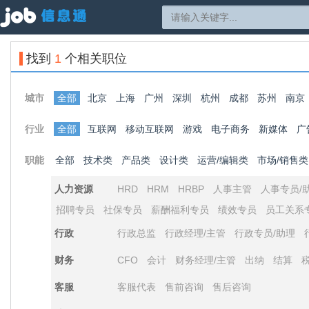
找到
1
个相关职位
城市
全部
北京
上海
广州
深圳
杭州
成都
苏州
南京
行业
全部
互联网
移动互联网
游戏
电子商务
新媒体
广
职能
全部
技术类
产品类
设计类
运营/编辑类
市场/销售类
人力资源
HRD
HRM
HRBP
人事主管
人事专员/
招聘专员
社保专员
薪酬福利专员
绩效专员
员工关系
行政
行政总监
行政经理/主管
行政专员/助理
财务
CFO
会计
财务经理/主管
出纳
结算
客服
客服代表
售前咨询
售后咨询