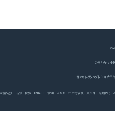
©2
公司地址：中国
招聘单位无权收取任何费用,
友情链接：
新浪
搜狐
ThinkPHP官网
当当网
中关村在线
凤凰网
百度贴吧