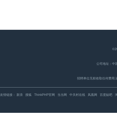
©2
公司地址：中国
招聘单位无权收取任何费用,
友情链接：
新浪
搜狐
ThinkPHP官网
当当网
中关村在线
凤凰网
百度贴吧