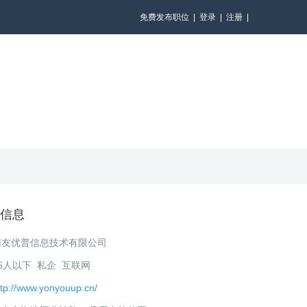
免费发布职位
|
登录
|
注册
|
信息
用友优普信息技术有限公司
5人以下 私企 互联网
ttp://www.yonyouup.cn/