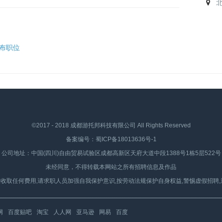
布职位
©2017 - 2018 成都游托邦科技有限公司 All Rights Reserved
备案编号：
蜀ICP备18013636号-1
公司地址：中国(四川)自由贸易试验区成都高新区天府大道中段1388号1栋5层522号
未经同意，不得转载本网站之所有招聘信息及作品
收取任何费用,请求职人员加强自我保护意识,按劳动法规保护自身权益,警惕虚假招聘,
网
百度贴吧
淘宝
人人网
亚马逊
网易
百度