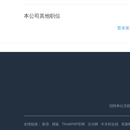
本公司其他职位
暂未发
招聘单位无权
友情链接：
新浪
搜狐
ThinkPHP官网
当当网
中关村在线
凤凰