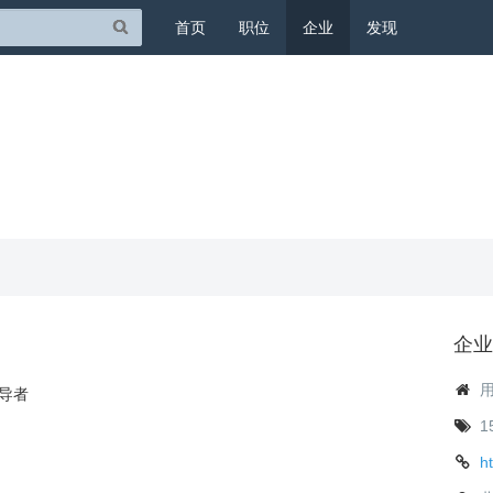
首页
职位
企业
发现
企业
领导者
1
。
h