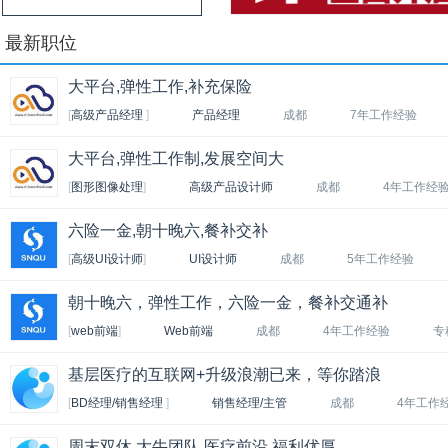
最新职位
大平台,弹性工作,补充保险
[
高级产品经理
]
产品经理
成都
7年工作经验
大平台,弹性工作制,发展空间大
[
图形图像处理
]
高级产品设计师
成都
4年工作经
六险一金,朝十晚六,餐补交补
[
高级UI设计师
]
UI设计师
成都
5年工作经验
朝十晚六，弹性工作，六险一金，餐补交通补
[
web前端
]
Web前端
成都
4年工作经验
专
基层医疗的互联网+升级浪潮已来，等你踏浪
[
BD经理/销售经理
]
销售经理/主管
成都
4年工作
周末双休,大牛团队,医疗前沿,福利优厚