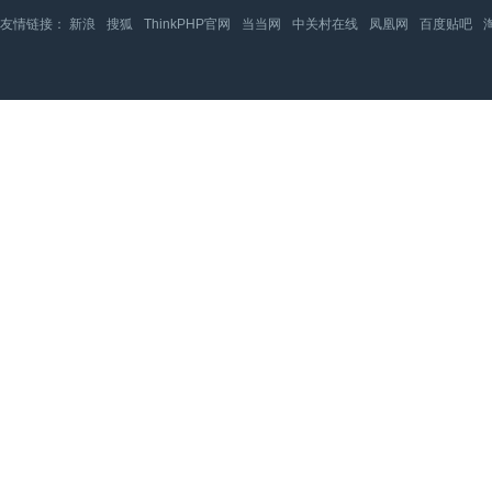
友情链接：
新浪
搜狐
ThinkPHP官网
当当网
中关村在线
凤凰网
百度贴吧