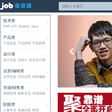
Previous
技术类
PHP
iOS
Android
Java
产品类
产品总监
产品经理
产品助理
设计类
设计总监
UI设计
交互设计师
运营/编辑类
运营总监
社区运营
内容编辑
市场/销售类
销售经理
销售专员
市场营销
职能类
人事专员
客服代表
助理